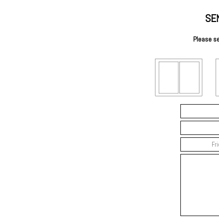
SE
Please se