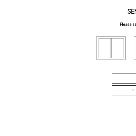
SE
Please se