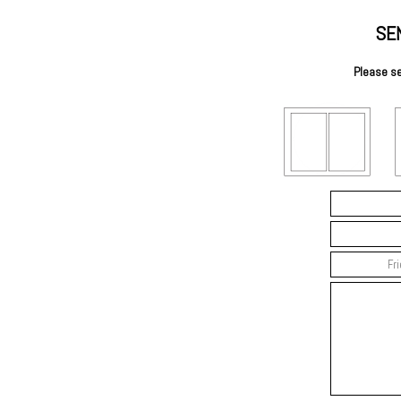
SE
Please se