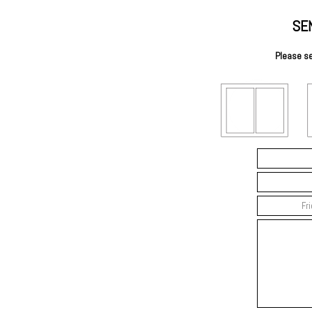
SE
Please se